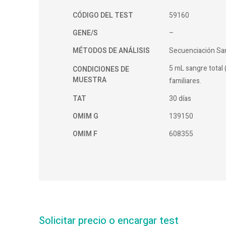
CÓDIGO DEL TEST
59160
GENE/S
–
MÉTODOS DE ANÁLISIS
Secuenciación Sa
5 mL sangre total 
CONDICIONES DE
MUESTRA
familiares.
TAT
30 días
OMIM G
139150
OMIM F
608355
Solicitar precio o encargar test