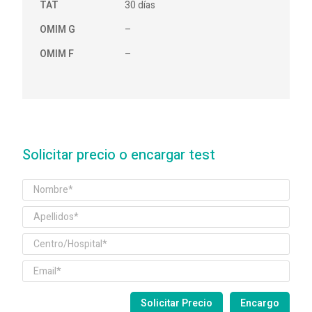
TAT
30 días
OMIM G
–
OMIM F
–
Solicitar precio o encargar test