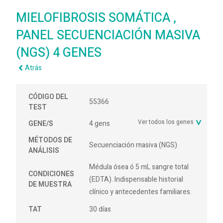
MIELOFIBROSIS SOMÁTICA ,
PANEL SECUENCIACIÓN MASIVA
(NGS) 4 GENES
Atrás
CÓDIGO DEL
55366
TEST
Ver todos los genes
GENE/S
4 gens
MÉTODOS DE
Secuenciación masiva (NGS)
ANÁLISIS
Médula ósea ó 5 mL sangre total
CONDICIONES
(EDTA). Indispensable historial
DE MUESTRA
clínico y antecedentes familiares.
TAT
30 días