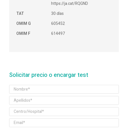
https://ja.cat/RQGND
TAT
30 días
OMIM G
605452
OMIM F
614497
Solicitar precio o encargar test