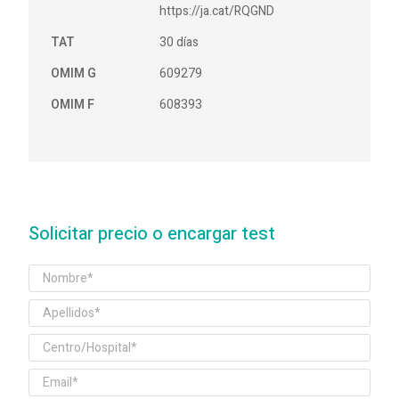
https://ja.cat/RQGND
TAT
30 días
OMIM G
609279
OMIM F
608393
Solicitar precio o encargar test