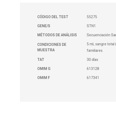
CÓDIGO DEL TEST
55275
GENE/S
STN1
MÉTODOS DE ANÁLISIS
Secuenciación Sa
5 mL sangre total 
CONDICIONES DE
MUESTRA
familiares.
TAT
30 días
OMIM G
613128
OMIM F
617341