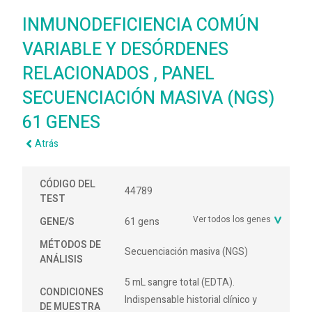
INMUNODEFICIENCIA COMÚN
VARIABLE Y DESÓRDENES
RELACIONADOS , PANEL
SECUENCIACIÓN MASIVA (NGS)
61 GENES
Atrás
CÓDIGO DEL
44789
TEST
Ver todos los genes
GENE/S
61 gens
MÉTODOS DE
Secuenciación masiva (NGS)
ANÁLISIS
5 mL sangre total (EDTA).
CONDICIONES
Indispensable historial clínico y
DE MUESTRA