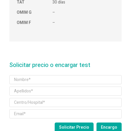
TAT
30 días
OMIM G
–
OMIM F
–
Solicitar precio o encargar test