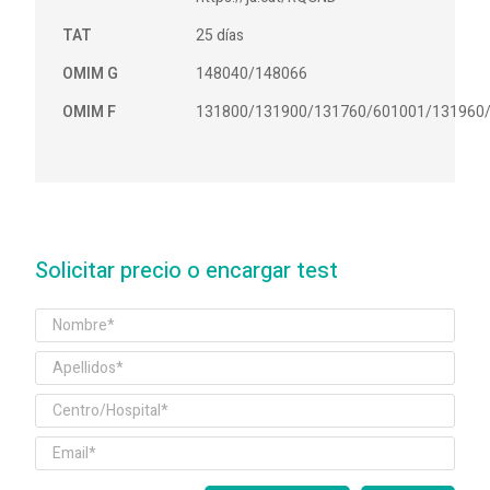
TAT
25 días
OMIM G
148040/148066
OMIM F
131800/131900/131760/601001/131960
Solicitar precio o encargar test