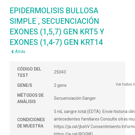
EPIDERMOLISIS BULLOSA
SIMPLE , SECUENCIACIÓN
EXONES (1,5,7) GEN KRT5 Y
EXONES (1,4-7) GEN KRT14
Atrás
CÓDIGO DEL
25043
TEST
Ver todos 
GENE/S
2 gens
MÉTODOS DE
Secuenciación Sanger
ANÁLISIS
5 mL sangre total (EDTA). Envíe historia clín
antecedentes familiares Consulte otras mu
CONDICIONES
DE MUESTRA
https://ja.cat/jbshV Consentimiento Inform
https://ja.cat/RQGND