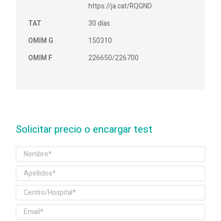
https://ja.cat/RQGND
TAT
30 días
OMIM G
150310
OMIM F
226650/226700
Solicitar precio o encargar test