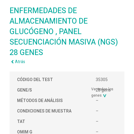
ENFERMEDADES DE
ALMACENAMIENTO DE
GLUCÓGENO , PANEL
SECUENCIACIÓN MASIVA (NGS)
28 GENES
Atrás
CÓDIGO DEL TEST
35305
Ver todos los
GENE/S
28 gens
genes
MÉTODOS DE ANÁLISIS
–
CONDICIONES DE MUESTRA
–
TAT
–
OMIM G
–