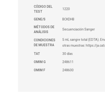
CÓDIGO DEL
1220
TEST
GENE/S
BCKDHB
MÉTODOS DE
Secuenciación Sanger
ANÁLISIS
5 mL sangre total (EDTA). Env
CONDICIONES
DE MUESTRA
otras muestras: https://ja.c
TAT
30 días
OMIM G
248611
OMIM F
248600