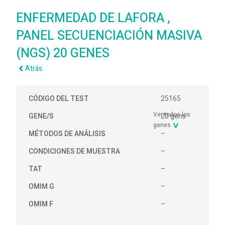
ENFERMEDAD DE LAFORA ,
PANEL SECUENCIACIÓN MASIVA
(NGS) 20 GENES
Atrás
CÓDIGO DEL TEST
25165
Ver todos los
GENE/S
20 gens
genes
MÉTODOS DE ANÁLISIS
–
CONDICIONES DE MUESTRA
–
TAT
–
OMIM G
–
OMIM F
–