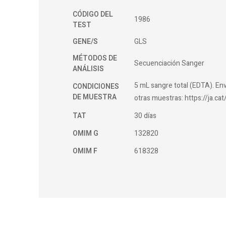
CÓDIGO DEL
1986
TEST
GENE/S
GLS
MÉTODOS DE
Secuenciación Sanger
ANÁLISIS
5 mL sangre total (EDTA). Env
CONDICIONES
DE MUESTRA
otras muestras: https://ja.c
TAT
30 días
OMIM G
132820
OMIM F
618328