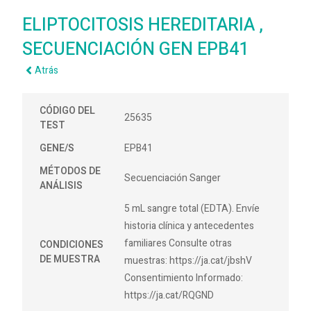
ELIPTOCITOSIS HEREDITARIA ,
SECUENCIACIÓN GEN EPB41
Atrás
CÓDIGO DEL
25635
TEST
GENE/S
EPB41
MÉTODOS DE
Secuenciación Sanger
ANÁLISIS
5 mL sangre total (EDTA). Envíe
historia clínica y antecedentes
familiares Consulte otras
CONDICIONES
DE MUESTRA
muestras: https://ja.cat/jbshV
Consentimiento Informado:
https://ja.cat/RQGND