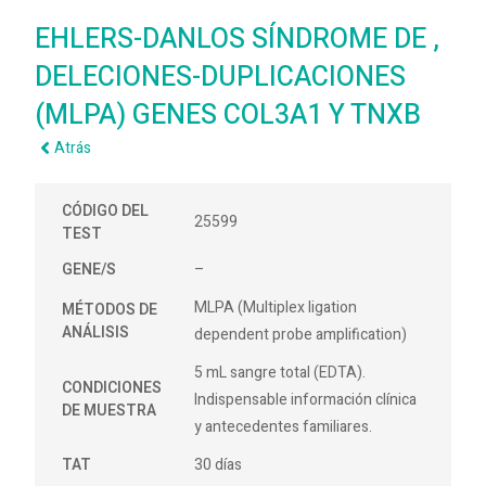
EHLERS-DANLOS SÍNDROME DE ,
DELECIONES-DUPLICACIONES
(MLPA) GENES COL3A1 Y TNXB
Atrás
CÓDIGO DEL
25599
TEST
GENE/S
–
MLPA (Multiplex ligation
MÉTODOS DE
ANÁLISIS
dependent probe amplification)
5 mL sangre total (EDTA).
CONDICIONES
Indispensable información clínica
DE MUESTRA
y antecedentes familiares.
TAT
30 días