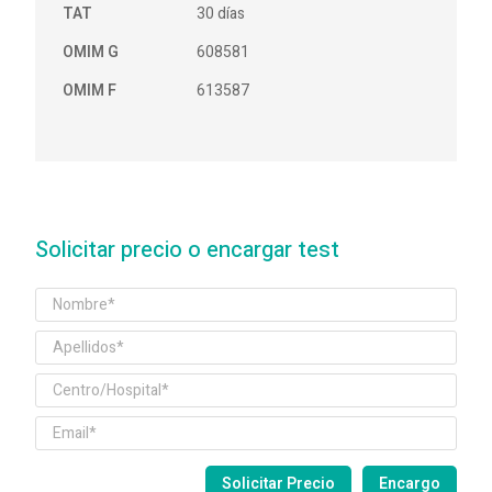
TAT
30 días
OMIM G
608581
OMIM F
613587
Solicitar precio o encargar test