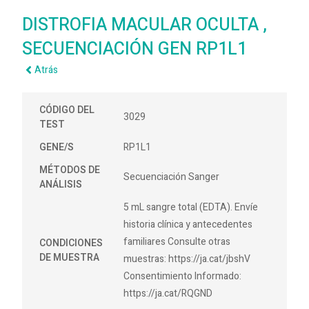
DISTROFIA MACULAR OCULTA ,
SECUENCIACIÓN GEN RP1L1
Atrás
CÓDIGO DEL
3029
TEST
GENE/S
RP1L1
MÉTODOS DE
Secuenciación Sanger
ANÁLISIS
5 mL sangre total (EDTA). Envíe
historia clínica y antecedentes
familiares Consulte otras
CONDICIONES
DE MUESTRA
muestras: https://ja.cat/jbshV
Consentimiento Informado:
https://ja.cat/RQGND