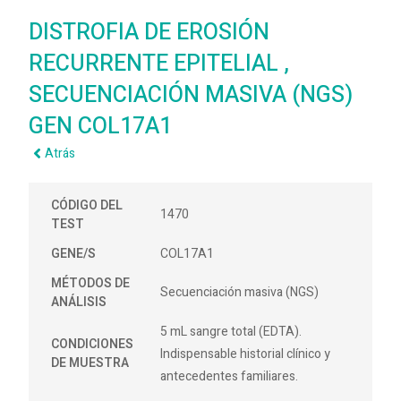
DISTROFIA DE EROSIÓN
RECURRENTE EPITELIAL ,
SECUENCIACIÓN MASIVA (NGS)
GEN COL17A1
Atrás
CÓDIGO DEL
1470
TEST
GENE/S
COL17A1
MÉTODOS DE
Secuenciación masiva (NGS)
ANÁLISIS
5 mL sangre total (EDTA).
CONDICIONES
Indispensable historial clínico y
DE MUESTRA
antecedentes familiares.