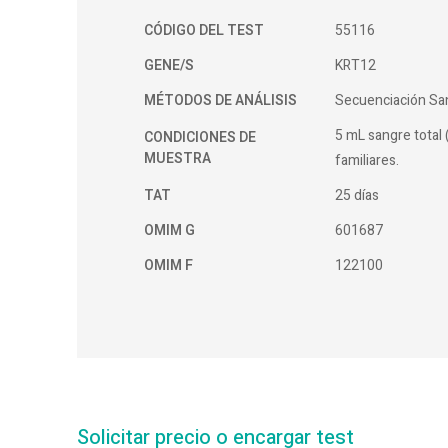
CÓDIGO DEL TEST
55116
GENE/S
KRT12
MÉTODOS DE ANÁLISIS
Secuenciación Sa
5 mL sangre total 
CONDICIONES DE
MUESTRA
familiares.
TAT
25 días
OMIM G
601687
OMIM F
122100
Solicitar precio o encargar test