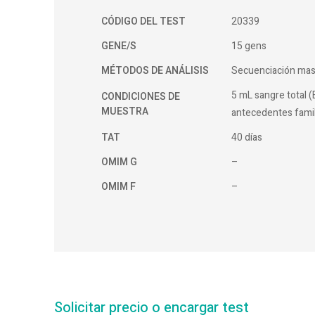
CÓDIGO DEL TEST
20339
GENE/S
15 gens
MÉTODOS DE ANÁLISIS
Secuenciación mas
5 mL sangre total (
CONDICIONES DE
MUESTRA
antecedentes famil
TAT
40 días
OMIM G
–
OMIM F
–
Solicitar precio o encargar test