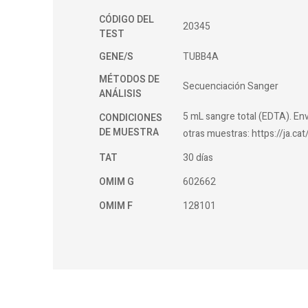
CÓDIGO DEL
20345
TEST
GENE/S
TUBB4A
MÉTODOS DE
Secuenciación Sanger
ANÁLISIS
5 mL sangre total (EDTA). Env
CONDICIONES
DE MUESTRA
otras muestras: https://ja.c
TAT
30 días
OMIM G
602662
OMIM F
128101