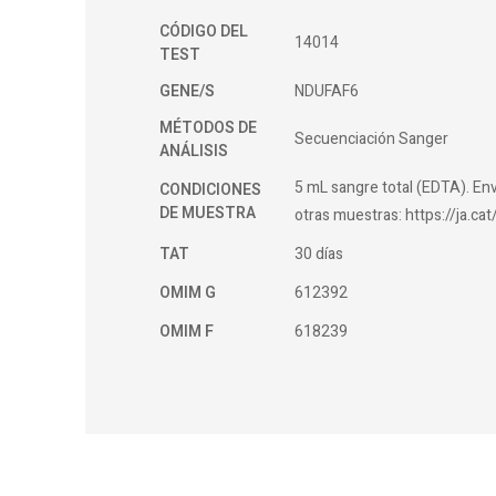
CÓDIGO DEL
14014
TEST
GENE/S
NDUFAF6
MÉTODOS DE
Secuenciación Sanger
ANÁLISIS
5 mL sangre total (EDTA). Env
CONDICIONES
DE MUESTRA
otras muestras: https://ja.c
TAT
30 días
OMIM G
612392
OMIM F
618239