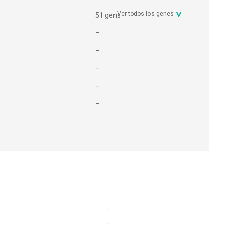
Ver todos los genes
51 gens
–
–
–
–
–