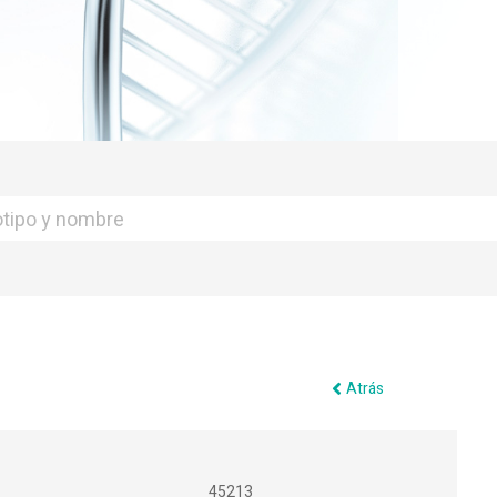
Atrás
45213