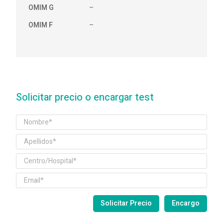
OMIM G
–
OMIM F
–
Solicitar precio o encargar test