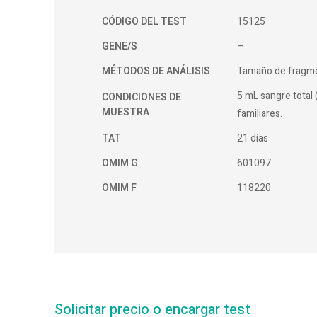
CÓDIGO DEL TEST
15125
GENE/S
–
MÉTODOS DE ANÁLISIS
Tamaño de fragme
5 mL sangre total 
CONDICIONES DE
MUESTRA
familiares.
TAT
21 días
OMIM G
601097
OMIM F
118220
Solicitar precio o encargar test